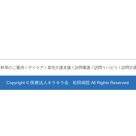
療科等のご案内
/
デイケア
/
居宅介護支援
/
訪問看護
/
訪問リハビリ
/
訪問介
Copyright © 医療法人キラキラ会 松田病院 All Rights Reserved.