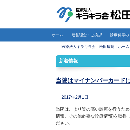
コ
ホーム
運営理念・ご挨拶
診療科等の
メインメニュー
ン
医療法人キラキラ会 松田病院｜ホーム
テ
ン
新着情報
ツ
へ
移
当院はマイナンバーカード
動
2017年2月1日
当院は、より質の高い診療を行うため
情報、その他必要な診療情報)を取得
ださい。