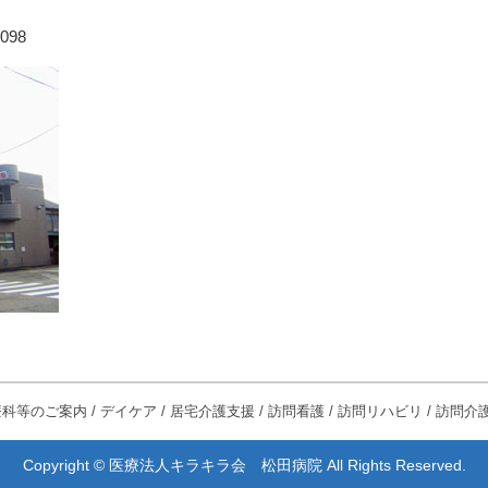
6098
療科等のご案内
/
デイケア
/
居宅介護支援
/
訪問看護
/
訪問リハビリ
/
訪問介
Copyright © 医療法人キラキラ会 松田病院 All Rights Reserved.