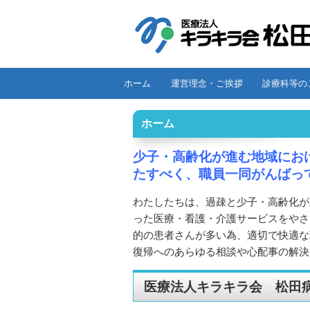
コ
ホーム
運営理念・ご挨拶
診療科等の
メインメニュー
ン
テ
ホーム
ン
ツ
少子・高齢化が進む地域にお
へ
たすべく、職員一同がんばっ
移
わたしたちは、過疎と少子・高齢化が
動
った医療・看護・介護サービスをやさ
的の患者さんが多い為、適切で快適な
復帰へのあらゆる相談や心配事の解決
医療法人キラキラ会 松田